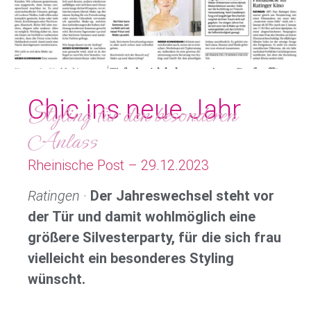
Chic ins neue Jahr
Styling für den besonderen
Anlass
Rheinische Post – 29.12.2023
Ratingen
·
Der Jahreswechsel steht vor
der Tür und damit wohlmöglich eine
größere Silvesterparty, für die sich frau
vielleicht ein besonderes Styling
wünscht.