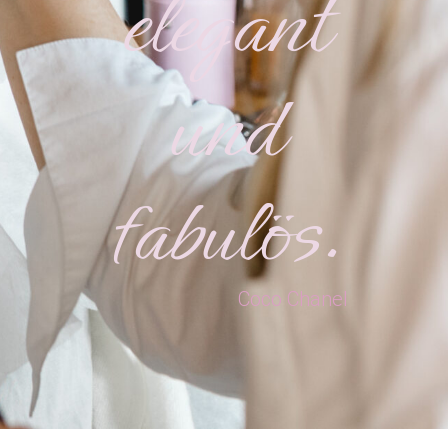
elegant
und
fabulös.
Coco Chanel