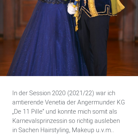
In der Session 2020 (2021/22) war ich
amtierende Venetia der Angermunder KG
„De 11 Pille“ und konnte mich somit als
Karnevalsprinzessin so richtig ausleben
in Sachen Hairstyling, Makeup u.v.m..